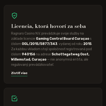
Licencia, ktorá hovorí za seba
Ragnaro Casino N.V. prevádzkuje svoje služby na
základe licencie
Gaming Control Board Curaçao
s
číslom
OGL/2015/5877/343
, vydanej od roku
2015
.
Za každou vkladom stojí spoločnosť registrovaná pod
číslom
940156
na adrese
Schottegatweg Oost,
Willemstad, Curaçao
— nie anonymná entita, ale
regulovaný prevádzkovateľ.
Zistiť viac