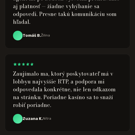
aj platnosť — žiadne vyhýbanie sa
odpovedi. Presne takú komunikáciu som
hľadal.
Tomáš B.
Žilina
Zaujímalo ma, ktorý poskytovateľ má v
lobbyu najvyššie RTP, a podpora mi
odpovedala konkrétne, nie len odkazom
na stránku. Poriadne kasíno sa to snaží
robiť poriadne.
Zuzana K.
Nitra