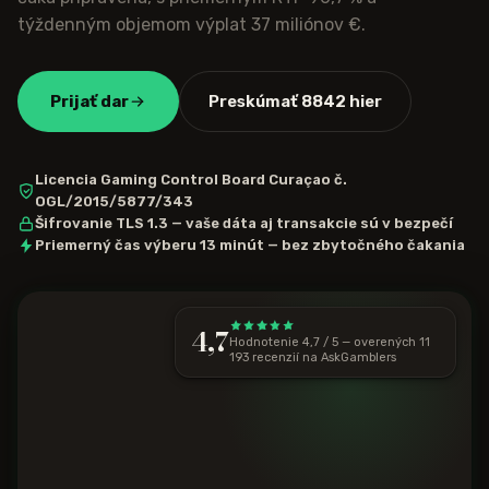
týždenným objemom výplat 37 miliónov €.
Prijať dar
Preskúmať 8842 hier
Licencia Gaming Control Board Curaçao č.
OGL/2015/5877/343
Šifrovanie TLS 1.3 — vaše dáta aj transakcie sú v bezpečí
Priemerný čas výberu 13 minút — bez zbytočného čakania
4,7
Hodnotenie 4,7 / 5 — overených 11
193 recenzií na AskGamblers