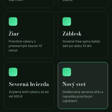
Žiar
Záblesk
Prioritné výbery s
Osobné free spiny každý
priemerným časom 13
deň po dobu 13 dní
minút
Severná hviezda
Nový svet
Zvýšený limit výberu až do
Dedikovaný správca účtu a
44 000 €
najvyššia priorita pri
výplatách