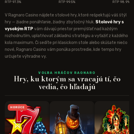
RTP 97.3%
RTP 99.5%
RTP 98.9%
V Ragnaro Casino nájdete stolové hry, ktoré rešpektujú váš štýl
hry — žiadne ponáhľanie, žiadny zbytočný hluk.
Stolové hry s
vysokým RTP
vám dávajú priestor premýšľať nad každým
rozhodnutím, uplatňovať základnú stratégiu a vyťažiť z každého
kola maximum. Či sedíte pri klasickom stole alebo skúšate niečo
nové, Ragnaro Casino vám ponúka prostredie, kde tempo hry
určujete výhradne vy.
VOĽBA HRÁČOV RAGNARO
Hry, ku ktorým sa vracajú tí, čo
vedia, čo hľadajú
HORÚCE