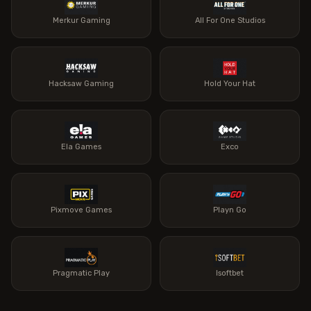
Merkur Gaming
All For One Studios
Hacksaw Gaming
Hold Your Hat
Ela Games
Exco
Pixmove Games
Playn Go
Pragmatic Play
Isoftbet