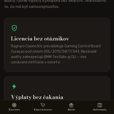
audity, rýchle výplaty a podpora bez skriptov. Jednoducho
to, čo má byť samozrejmosťou.
Licencia bez otáznikov
Ragnaro Casino N.V. prevádzkuje Gaming Control Board
Curaçao pod číslom OGL/2015/5877/343. Nezávislé
audity zabezpečujú BMM Testlabs aj GLI — dve
uznávané inštitúcie v odvetví.
Výplaty bez čakania
Priemerná výplata prebehne za 13 minút. Týždenný
objem výplat dosahuje 37 miliónov € a maximálna suma
Šou hier
Kúpa bonusu
Akcie
Automaty